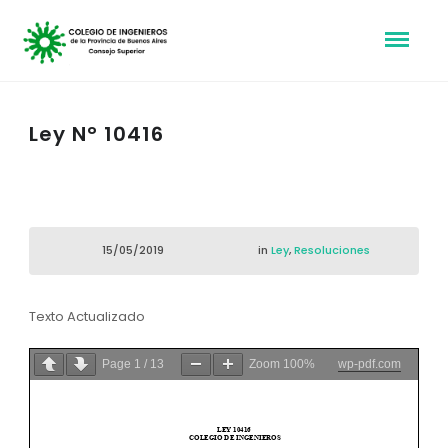
Ley N° 10416
15/05/2019
in
Ley
,
Resoluciones
Texto Actualizado
Page
1
/
13
Zoom
100%
wp-pdf.com