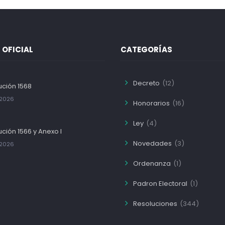
 OFICIAL
CATEGORÍAS
Decreto
(12)
ución 1568
/2026
Honorarios
(16)
Ley
(4)
ción 1566 y Anexo I
Novedades
(3)
/2026
Ordenanza
(1)
Padron Electoral
(1)
Resoluciones
(344)