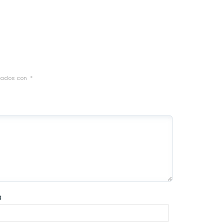
cados con
*
B