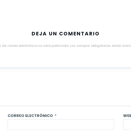
DEJA UN COMENTARIO
n de correo electrónico no será publicada.
Los campos obligatorios están mar
CORREO ELECTRÓNICO
*
WE